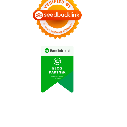
Video Viral: Turis
iburan Seru di Bali:
Beruntung Berfoto
nyaksikan Tari Kecak
dengan Komodo di Pulau
di Pura Uluwatu
Rinca