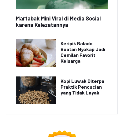
Martabak Mini Viral di Media Sosial
karena Kelezatannya
Keripik Balado
Buatan Nyokap Jadi
Cemilan Favorit
Keluarga
Kopi Luwak Diterpa
Praktik Pencucian
yang Tidak Layak
rmintaan Buah Segar
i Jakarta Meningkat
Harga Sayuran Melonjak
Selama Pandemi
karena Musim Hujan