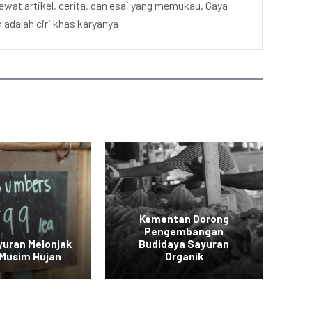
ewat artikel, cerita, dan esai yang memukau. Gaya
adalah ciri khas karyanya
Kementan Dorong
Pengembangan
Pe
yuran Melonjak
Budidaya Sayuran
d
 Musim Hujan
Organik