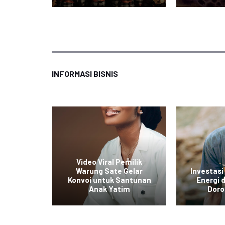
INFORMASI BISNIS
ol Baru
Video Viral Pemilik
untuk
Warung Sate Gelar
Investasi
kan
Konvoi untuk Santunan
Energi
tas
Anak Yatim
Doro