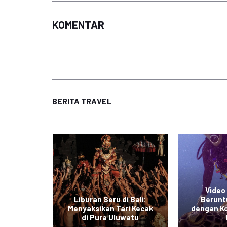
KOMENTAR
BERITA TRAVEL
Video 
esia:
Liburan Seru di Bali:
Berunt
 Indah
Menyaksikan Tari Kecak
dengan K
ba
di Pura Uluwatu