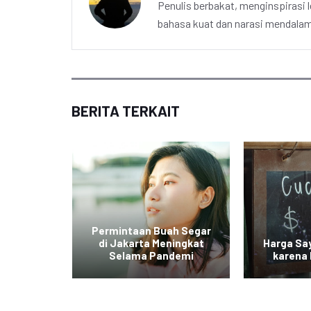
Penulis berbakat, menginspirasi l
bahasa kuat dan narasi mendalam 
BERITA TERKAIT
orong
gan
Permintaan Buah Segar
yuran
di Jakarta Meningkat
Harga Sa
Selama Pandemi
karena