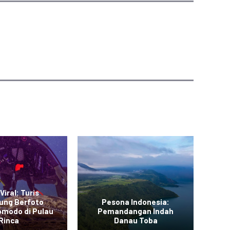
Viral: Turis
ung Berfoto
Pesona Indonesia:
L
omodo di Pulau
Pemandangan Indah
Me
Rinca
Danau Toba