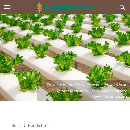
Fresh hydroponic lettuce plants growing in an
indoor farm setup, showcasing modern
agriculture. .pexels
Home
Hortikultura