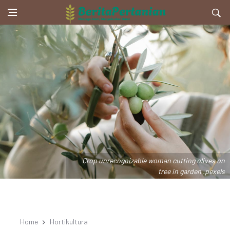
Crop unrecognizable woman cutting olives on
tree in garden .pexels
Home
Hortikultura