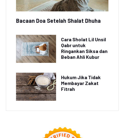
Bacaan Doa Setelah Shalat Dhuha
Cara Sholat Lil Unsil
Qabr untuk
Ringankan Siksa dan
Beban Ahli Kubur
Hukum Jika Tidak
Membayar Zakat
Fitrah
Video Viral: Turis
iburan Seru di Bali:
Beruntung Berfoto
nyaksikan Tari Kecak
dengan Komodo di Pulau
di Pura Uluwatu
Rinca