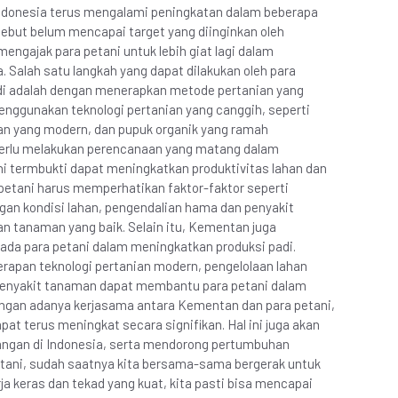
i Indonesia terus mengalami peningkatan dalam beberapa
sebut belum mencapai target yang diinginkan oleh
engajak para petani untuk lebih giat lagi dalam
. Salah satu langkah yang dapat dilakukan oleh para
di adalah dengan menerapkan metode pertanian yang
enggunakan teknologi pertanian yang canggih, seperti
nian yang modern, dan pupuk organik yang ramah
a perlu melakukan perencanaan yang matang dalam
ni termbukti dapat meningkatkan produktivitas lahan dan
a petani harus memperhatikan faktor-faktor seperti
ngan kondisi lahan, pengendalian hama dan penyakit
an tanaman yang baik. Selain itu, Kementan juga
ada para petani dalam meningkatkan produksi padi.
rapan teknologi pertanian modern, pengelolaan lahan
penyakit tanaman dapat membantu para petani dalam
ngan adanya kerjasama antara Kementan dan para petani,
pat terus meningkat secara signifikan. Hal ini juga akan
angan di Indonesia, serta mendorong pertumbuhan
petani, sudah saatnya kita bersama-sama bergerak untuk
a keras dan tekad yang kuat, kita pasti bisa mencapai