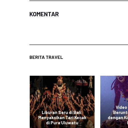
KOMENTAR
BERITA TRAVEL
Video 
esia:
Liburan Seru di Bali:
Berunt
 Indah
Menyaksikan Tari Kecak
dengan K
ba
di Pura Uluwatu