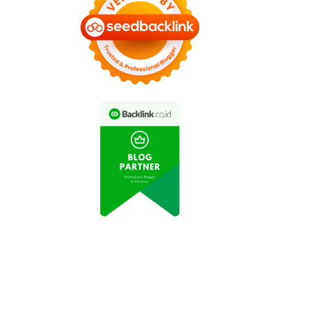
ips Makeup Natural
Rutin Berolahraga
gar Tetap Sehat dan
Tingkatkan Kesehatan
Cantik
Tubuh dan Jiwa