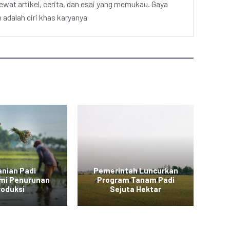
ewat artikel, cerita, dan esai yang memukau. Gaya
adalah ciri khas karyanya
anian Padi
Pemerintah Luncurkan
mi Penurunan
Program Tanam Padi
Pe
roduksi
Sejuta Hektar
Ba