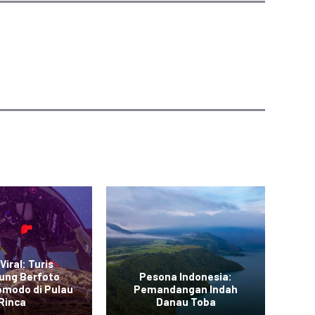
Viral: Turis
ung Berfoto
Pesona Indonesia:
L
omodo di Pulau
Pemandangan Indah
Me
Rinca
Danau Toba