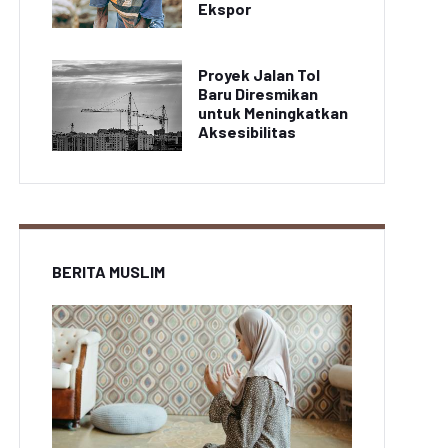
Ekspor
Proyek Jalan Tol
Baru Diresmikan
untuk Meningkatkan
Aksesibilitas
BERITA MUSLIM
Pertanian Padi
tani Jagung di Jawa
Mengalami Penurunan
rat Panen Melimpah
Produksi