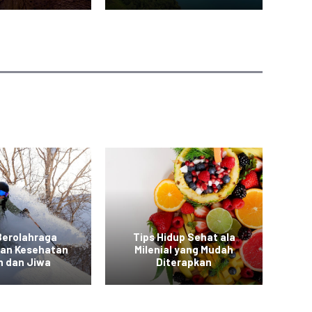
Berolahraga
Tips Hidup Sehat ala
T
kan Kesehatan
Milenial yang Mudah
a
h dan Jiwa
Diterapkan