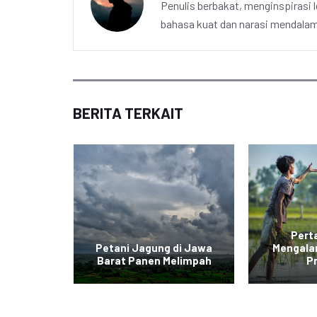
Penulis berbakat, menginspirasi l
bahasa kuat dan narasi mendalam 
BERITA TERKAIT
ncurkan
Pert
m Padi
Petani Jagung di Jawa
Mengala
tar
Barat Panen Melimpah
P