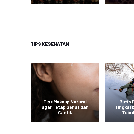
TIPS KESEHATAN
at ala
Tips Makeup Natural
Rutin 
 Mudah
agar Tetap Sehat dan
Tingkat
an
Cantik
Tubu