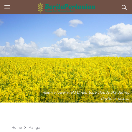
Yellow Flower Field Under Blue Cloudy Sky during
Daytime .pexels
Home
Pangan