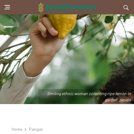
Smiling ethnic woman collecting ripe lemon in
garden .pexels
Home
Pangan