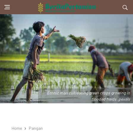
Ethnic man cultivating green crops growing in
flooded fields .pexels
Home
Pangan