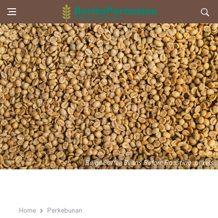
Beige Coffee Beans Before Roasting .pexels
Home
Perkebunan