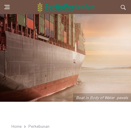
Boat in Body of Water .pexels
Home
Perkebunan