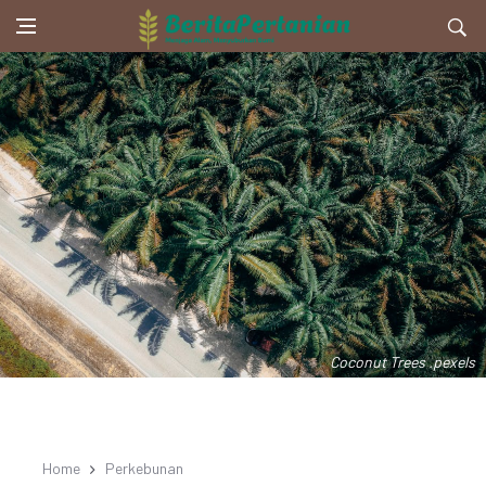
Coconut Trees .pexels
Home
Perkebunan