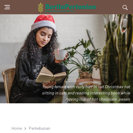
Young female with curly hair in red Christmas hat
sitting in cafe and reading interesting book while
having cup of hot chocolate .pexels
Home
Perkebunan