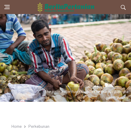
The palm seller has reached the market palmyra
palm .pexels
Home
Perkebunan