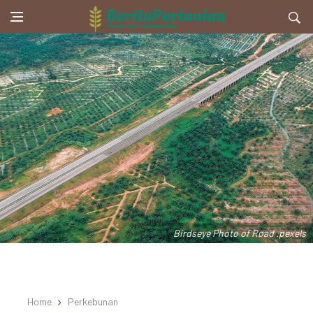
Birdseye Photo of Road .pexels
Home
Perkebunan