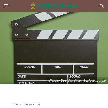
Clapper Board In Green Surface .pexels
Home
Perkebunan