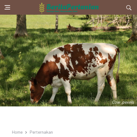
Cow .pexels
Home
Perternakan