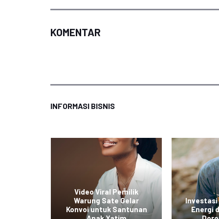
KOMENTAR
INFORMASI BISNIS
ol Baru
Video Viral Pemilik
untuk
Warung Sate Gelar
Investasi
kan
Konvoi untuk Santunan
Energi
tas
Anak Yatim
Doro