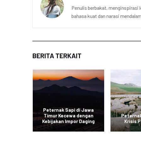
Penulis berbakat, menginspirasi l
bahasa kuat dan narasi mendalam 
BERITA TERKAIT
nggih
Peternak Sapi di Jawa
 di
Timur Kecewa dengan
Peternak
 Ayam
Kebijakan Impor Daging
Krisis 