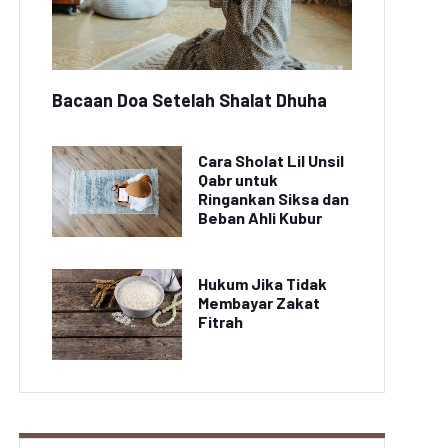
Bacaan Doa Setelah Shalat Dhuha
Cara Sholat Lil Unsil
Qabr untuk
Ringankan Siksa dan
Beban Ahli Kubur
Hukum Jika Tidak
Membayar Zakat
Fitrah