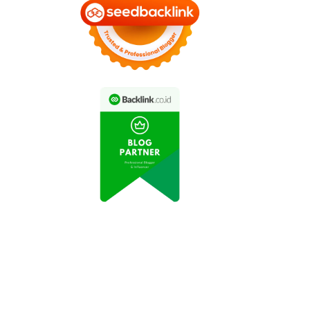
ternak Sapi di Jawa
imur Kecewa dengan
Peternak Sapi Dilanda
bijakan Impor Daging
Krisis Pakan Ternak