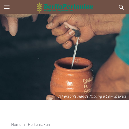
A Person's Hands Milking a Cow .pexels
Home
Perternakan