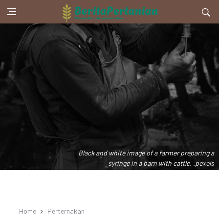
Black and white image of a farmer preparing a
syringe in a barn with cattle. .pexels
Home
Perternakan