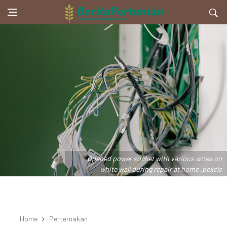
Opened power socket with various wires on
white wall during repair at home .pexels
Home
Perternakan