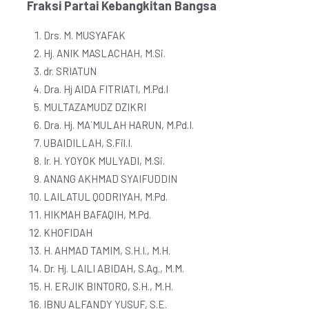
Fraksi Partai Kebangkitan Bangsa
Drs. M. MUSYAFAK
Hj. ANIK MASLACHAH, M.Si.
dr. SRIATUN
Dra. Hj AIDA FITRIATI, M.Pd.I
MULTAZAMUDZ DZIKRI
Dra. Hj. MA`MULAH HARUN, M.Pd.I.
UBAIDILLAH, S.Fil.I.
Ir. H. YOYOK MULYADI, M.Si.
ANANG AKHMAD SYAIFUDDIN
LAILATUL QODRIYAH, M.Pd.
HIKMAH BAFAQIH, M.Pd.
KHOFIDAH
H. AHMAD TAMIM, S.H.I., M.H.
Dr. Hj. LAILI ABIDAH, S.Ag., M.M.
H. ERJIK BINTORO, S.H., M.H.
IBNU ALFANDY YUSUF, S.E.