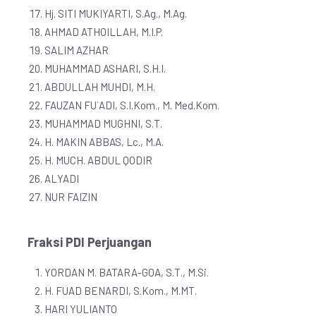
Hj. SITI MUKIYARTI, S.Ag., M.Ag.
AHMAD ATHOILLAH, M.I.P.
SALIM AZHAR
MUHAMMAD ASHARI, S.H.I.
ABDULLAH MUHDI, M.H.
FAUZAN FU`ADI, S.I.Kom., M. Med.Kom.
MUHAMMAD MUGHNI, S.T.
H. MAKIN ABBAS, Lc., M.A.
H. MUCH. ABDUL QODIR
ALYADI
NUR FAIZIN
Fraksi PDI Perjuangan
YORDAN M. BATARA-GOA, S.T., M.Si.
H. FUAD BENARDI, S.Kom., M.MT.
HARI YULIANTO