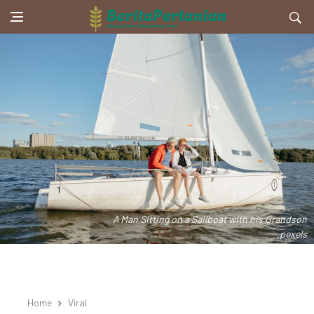
A Man Sitting on a Sailboat with his Grandson
.pexels
Home
Viral